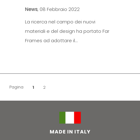
News
,
08 Febbraio 2022
La ricerca nel campo dei nuovi
materiali e del design ha portato Far
Frames ad adottare il…
Pagina
Pagina
1
Pagina
2
MADE IN ITALY