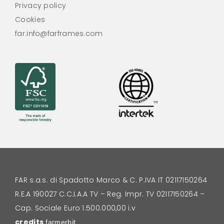
Privacy policy
Cookies
far.info@farframes.com
FAR s.a.s. di Spadotto Marco & C.
P.IVA IT 02117150264
R.E.A 190027 C.C.I.A.A TV – Reg. Impr. TV 02117150264 –
Cap. Sociale Euro 1.500.000,00 i.v
credits
farmerbit