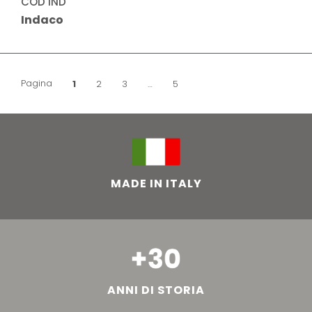
COD IND
Indaco
Pagina
Pagina
1
Pagina
2
Pagina
3
…
Pagina
5
MADE IN ITALY
ANNI DI STORIA