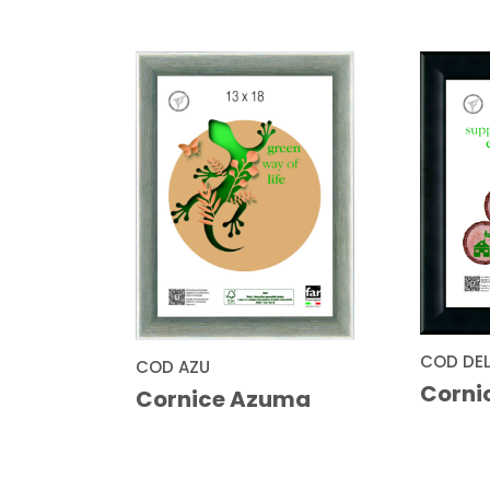
COD DE
COD AZU
Corni
Cornice Azuma