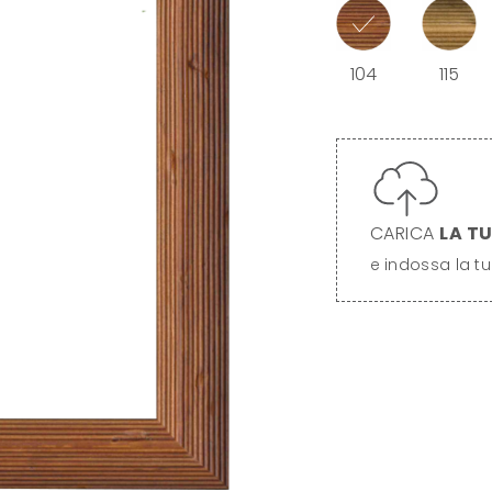
104
115
CARICA
LA T
e indossa la tu