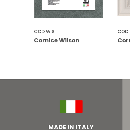
COD 
COD WIS
Corn
Cornice Wilson
MADE IN ITALY