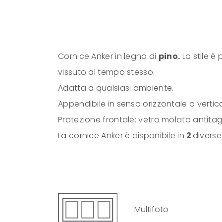
Cornice Anker in legno di
pino.
Lo stile è
vissuto al tempo stesso.
Adatta a qualsiasi ambiente.
Appendibile in senso orizzontale o vertica
Protezione frontale: vetro molato antitagl
La cornice Anker è disponibile in
2
diverse
Multifoto