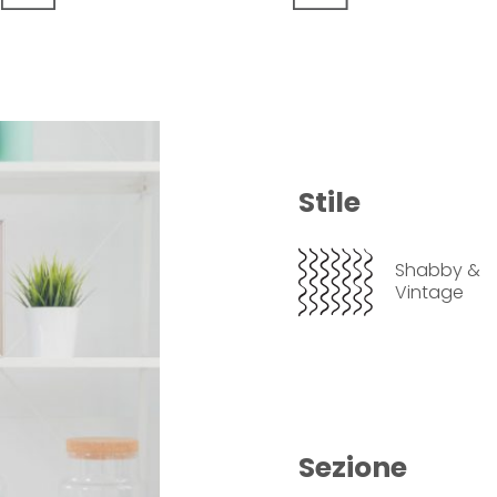
Stile
Shabby &
Vintage
Sezione