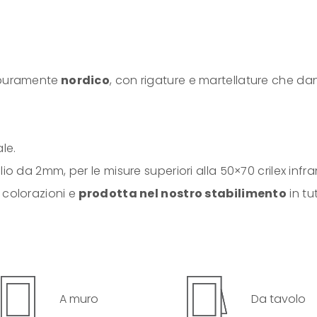
 puramente
nordico
, con rigature e martellature che da
le.
io da 2mm, per le misure superiori alla 50×70 crilex infran
 colorazioni e
prodotta nel nostro stabilimento
in tu
A muro
Da tavolo